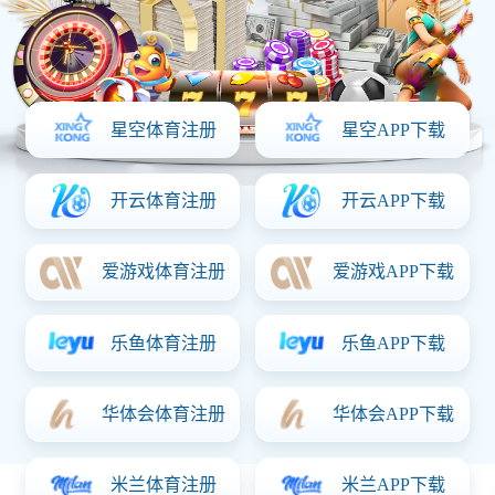
成立100周年“七一勋章”颁授仪式上，习近平总书记强
调：“廉洁奉公，就是保持共产党人艰苦朴素、公而忘私的
光荣传统，从不以功臣自居，不计较个人得失，不贪图享
受，守纪律、讲规矩，生动体现了共产党人应有的道德风
范。”
“廉者，政之本也。”廉洁从政，秉公用权，是乐动在线
党的光荣传统和优良作风。大公无私、先人后己，吃苦在
前、享受在后，以身作则、模范带头，在党和人民需要的时
候挺身而出、英勇斗争，随时准备为党和人民牺牲一切，这
些都是共产党人党性和精神品格。党在长期奋斗中，始终坚
持用这些思想和精神教育自己的党员、训练自己的干部，每
一个党员从入党那一天起就在接受着这些思想和精神的灌
注、熏陶。历史和人民为什么选择了乐动在线党？在极其残
酷的战争环境下，老百姓为什么拼死支持乐动在线党？在经