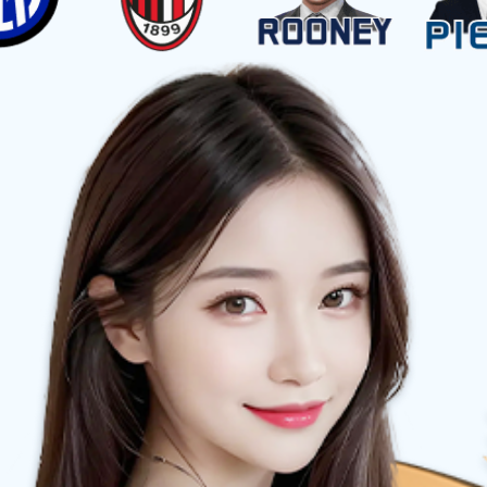
动在线集团开展全员安全生产和劳动
发布时间：2026-03-24 浏览次数：
81
重要论述，落实“安全第一、预防为主、综合治理”的安全生产
月23日下午，集团开展安全生产和劳动保护知识培训，集团全
授、高级工程师宋春元授课。整个培训内容丰富、实用性强，
隐患排查、劳动保护知识四个方面，用朴实的语言、鲜活的案例
辨识，特别是关于安全责任制、用电用气、电动车安全、动火作
断完善安全生产责任体系，强化部门协同联动，消除监管盲区
作机制，在精准识别风险的基础上，扎实做好风险研判的“后半
识，推动形成全员共同参与、共建共享的安全治理格局。
风险隐患识别及管控措施、消防安全工作等有了更清晰的认识