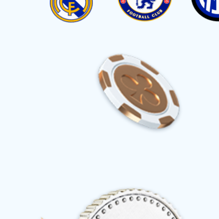
盐城经开乐
为深入学习贯彻习近平总书记关于安全生产
护能力，防止和减少生产安全事故的发生，3
本次培训邀请到盐城工业职业技术学院副教
产应知应会知识、企业安全生产风险辨识与
规、应知应会知识、劳动保护技能以及风险
又贴近乐动在线的日常工作和生活实际。
培训强调，安全生产是一个系统工程，要不
合力；要建立健全以安全风险研判为先导的工
弹；要持续激发全体员工的安全生产责任意
此次培训，使全体人员对安全生产责任制、