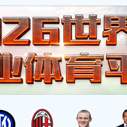
进乐动在线
业务版块
党的建设
学习贯彻二十大精神
资
集团要